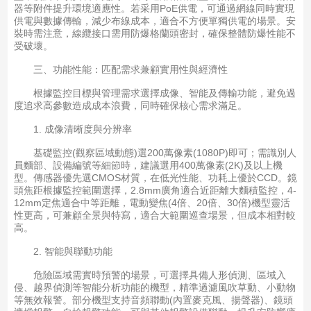
器等附件提升環境適應性。若采用PoE供電，可通過網線同時實現
供電與數據傳輸，減少布線成本，適合不方便單獨供電的場景。安
裝時需注意，線纜接口需用防爆格蘭頭密封，確保整體防爆性能不
受破壞。
三、功能性能：匹配需求兼顧實用性與經濟性
根據監控目標與管理需求選擇成像、智能及傳輸功能，避免過
度追求高參數造成成本浪費，同時確保核心需求滿足。
1. 成像清晰度與分辨率
基礎監控(觀察區域動態)選200萬像素(1080P)即可；需識別人
員麵部、設備編號等細節時，建議選用400萬像素(2K)及以上機
型。傳感器優先選CMOS材質，在低光性能、功耗上優於CCD。鏡
頭焦距根據監控範圍選擇，2.8mm廣角適合近距離大麵積監控，4-
12mm定焦適合中等距離，電動變焦(4倍、20倍、30倍)機型靈活
性更高，可兼顧全景與特寫，適合大範圍巡查場景，但成本相對較
高。
2. 智能與聯動功能
危險區域需實時預警的場景，可選擇具備人形偵測、區域入
侵、越界偵測等智能分析功能的機型，精準過濾風吹草動、小動物
等無效報警。部分機型支持音頻聯動(內置麥克風、揚聲器)、鏡頭