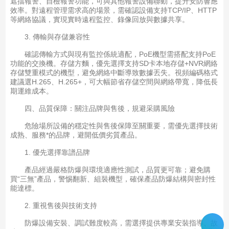
遮擋報警、自檢報警功能，可與其他報警設備聯動，提升安防響應
效率。對遠程管理需求高的場景，需確認設備支持TCP/IP、HTTP
等網絡協議，實現實時遠程監控、錄像回放與數據共享。
3. 傳輸與存儲兼容性
確認傳輸方式與現有監控係統適配，PoE機型需搭配支持PoE
功能的交換機。存儲方麵，優先選擇支持SD卡本地存儲+NVR網絡
存儲雙重模式的機型，避免網絡中斷導致數據丟失。視頻編碼格式
建議選H.265、H.265+，可大幅節省存儲空間與網絡帶寬，降低長
期運維成本。
四、品質保障：關注品牌與售後，規避采購風險
危險場所設備的穩定性與售後保障至關重要，需優先選擇技術
成熟、服務*的品牌，避開低價劣質產品。
1. 優先選擇靠譜品牌
產品經過嚴格防爆與環境適應性測試，品質更可靠；避免購
買“三無”產品，警惕翻新、組裝機型，確保產品防爆結構與密封性
能達標。
2. 重視售後與技術支持
防爆設備安裝、調試難度較高，需選擇提供專業安裝指導、故