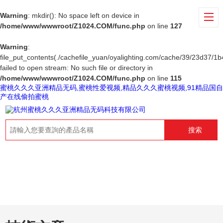
Warning
: mkdir(): No space left on device in
/home/www/wwwroot/Z1024.COM/func.php
on line
127
Warning
:
file_put_contents(./cachefile_yuan/oyalighting.com/cache/39/23d37/1b
failed to open stream: No such file or directory in
/home/www/wwwroot/Z1024.COM/func.php
on line
115
蜜桃久久久亚洲精品无码,蜜桃性爱视频,精品久久久蜜桃视频,91精品国自
产在线偷拍蜜桃
搜索