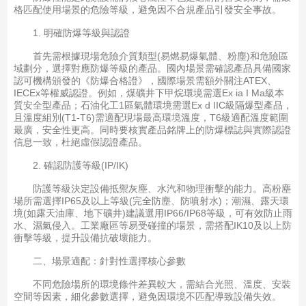
格匹配使用場景的危險等級，避免因不合規產品引發安全事故。
1. 明確防爆等級與認證
首先需根據現場危險介質類型(易燃易爆氣體、粉塵)和危險區
域劃分，選擇對應防爆等級的產品。國內場景需確認產品具備國家
認可機構頒發的《防爆合格證》，國際場景需額外關注ATEX、
IECEx等權威認證。例如，煤礦井下甲烷環境需選Ex ia I Ma級本
質安全型產品；石油化工1區氣體環境需選Ex d IIC級隔爆型產品，
且溫度組別(T1-T6)需適配現場最高環境溫度，T6級適配溫度範圍
最廣，安全性更高。同時要核實產品銘牌上的防爆標誌與實際認證
信息一致，杜絕虛假認證產品。
2. 確認防護等級(IP/IK)
防護等級決定設備抵禦灰塵、水汽和物理衝擊的能力。高粉塵
場所需選擇IP65及以上等級(完全防塵、防噴射水)；潮濕、露天環
境(如露天油庫、地下礦井)建議選用IP66/IP68等級，可有效防止雨
水、濕氣侵入。工業廠區等易受碰撞的場景，需搭配IK10及以上防
衝擊等級，提升設備抗破壞能力。
二、場景適配：針對性選擇核心參數
不同危險場所的環境條件差異較大，需結合光照、溫度、安裝
空間等因素，細化參數選擇，避免因環境不匹配導致設備失效。