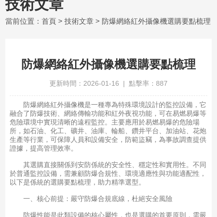
技術文章
當前位置：
首頁
>
技術文章
> 防爆網絡紅外攝像機選購要點梳理
防爆網絡紅外攝像機選購要點梳理
更新時間：2026-01-16 | 點擊率：887
防爆網絡紅外攝像機是一種專為特殊環境設計的監控設備，它
融合了防爆技術、網絡傳輸功能和紅外夜視功能，可在易燃易爆等
危險環境中實現清晰的遠程監控。主要應用於易燃易爆的危險場
所，如石油、化工、礦井、油庫、輪船、鑽井平台、加油站、花炮
生產等行業，可保障人員和設備安全，防範盜竊，為事故調查提供
證據，提高管理效率。
其選購直接關係到安防係統的安全性、穩定性和實用性。不同
於普通監控設備，需兼顧防爆合規性、環境適應性與功能適配性，
以下是係統的選購要點梳理，助力精準選型。
一、核心前提：嚴守防爆合規底線，杜絕安全風險
防爆性能是此類設備的核心屬性，也是選購的首要原則，需嚴