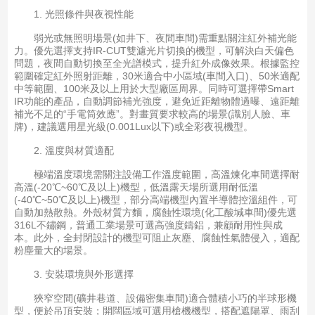
1. 光照條件與夜視性能
弱光或無照明場景(如井下、夜間車間)需重點關注紅外補光能
力。優先選擇支持IR-CUT雙濾光片切換的機型，可解決白天偏色
問題，夜間自動切換至全光譜模式，提升紅外成像效果。根據監控
範圍確定紅外照射距離，30米適合中小區域(車間入口)、50米適配
中等範圍、100米及以上用於大型廠區周界。同時可選擇帶Smart
IR功能的產品，自動調節補光強度，避免近距離物體過曝、遠距離
補光不足的“手電筒效應”。對畫質要求較高的場景(識別人臉、車
牌)，建議選用星光級(0.001Lux以下)或全彩夜視機型。
2. 溫度與材質適配
極端溫度環境需關注設備工作溫度範圍，高溫煉化車間選擇耐
高溫(-20℃~60℃及以上)機型，低溫露天場所選用耐低溫
(-40℃~50℃及以上)機型，部分高端機型內置半導體控溫組件，可
自動加熱散熱。外殼材質方麵，腐蝕性環境(化工酸堿車間)優先選
316L不鏽鋼，普通工業場景可選高強度鑄鋁，兼顧耐用性與成
本。此外，全封閉設計的機型可阻止灰塵、腐蝕性氣體侵入，適配
粉塵量大的場景。
3. 安裝環境與外形選擇
狹窄空間(礦井巷道、設備密集車間)適合體積小巧的半球形機
型，便於吊頂安裝；開闊區域可選用槍機機型，搭配遮陽罩、雨刮