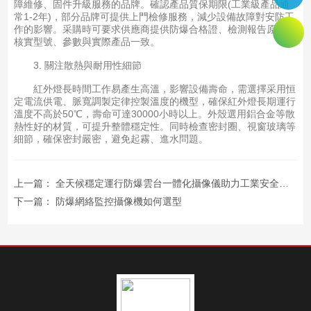
障維修、固件升級服務的品牌。確認產品質保期限(工業級產品通
常1-2年)，部分品牌可提供上門檢修服務，減少設備故障對安防工
作的影響。采購時可要求供應商提供防爆合格證、檢測報告原件，
核實型號、參數與實際產品一致。
3. 關注散熱與耐用性細節
紅外燈長時間工作易產生高溫，影響設備壽命，需選擇采用恒
定電流供電、脈寬調製定律控製溫度的機型，確保紅外燈長期運行
溫度不高於50℃，壽命可達30000小時以上。外殼選用鋁合金等散
熱性好的材質，可提升整體穩定性。同時檢查密封圈、視窗玻璃等
細節，確保密封嚴密，避免起霧、進水問題。
上一篇：
全天候穩定運行防爆雲台一體化攝像儀助力工業安全管理提效
下一篇：
防爆網絡監控攝像機如何選型